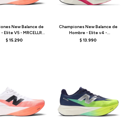
Talle
ones New Balance de
Championes New Balance de
- Elite V5 - MRCELLR5
Hombre - Elite v4 -
- ELD
MRCELNY4 - ELD
$
15.290
$
13.990
Talle