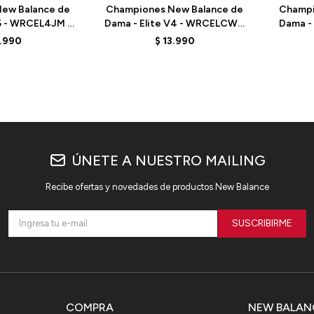
ew Balance de
Championes New Balance de
Champi
v5 - WRCEL4JM -
Dama - Elite V4 - WRCELCW4
Dama - 
ANGE
- ELD
3.990
$
13.990
ÚNETE A NUESTRO MAILING
Recibe ofertas y novedades de productos New Balance
SUSCRIBIRME
COMPRA
NEW BALAN