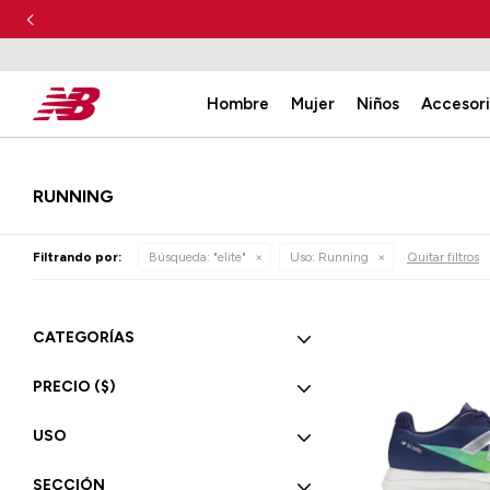
Hombre
Mujer
Niños
Accesor
RUNNING
Filtrando por:
Búsqueda: "elite"
Uso:
Running
Quitar filtros
CATEGORÍAS
PRECIO
($)
USO
SECCIÓN