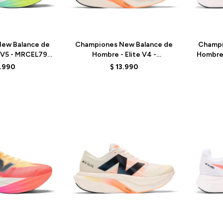
Talle
Talle
ew Balance de
Championes New Balance de
Champi
e V5 - MRCEL79H
Hombre - Elite V4 -
Hombre 
URPLE
MRCELCW4 - ELD
3.990
$
13.990
Talle
Talle