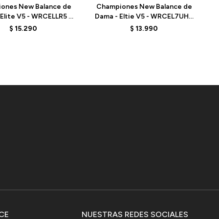
ones New Balance de
Championes New Balance de
Elite V5 - WRCELLR5 -
Dama - Eltie V5 - WRCEL7UH -
ELD
PURPLE
$
15.290
$
13.990
CE
NUESTRAS REDES SOCIALES