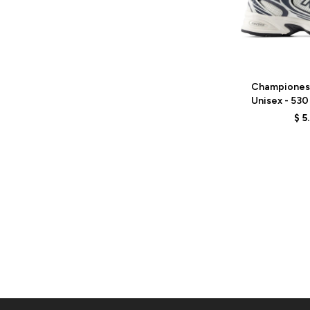
Talle
Championes
Unisex - 53
WH
$
5