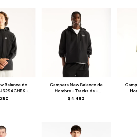
Talle
Talle
w Balance de
Campera New Balance de
Camp
MJ62S4CHBK -
Hombre - Trackside -
Hom
ACK
MJ62Y8SJBK - BLACK
MJ6
.290
$
4.490