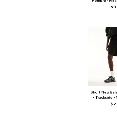
Hombre - M52
B
$
3
Talle
Short New Bal
- Trackside 
BL
$
2