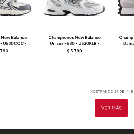
Talle
Talle
 New Balance
Championes New Balance
Champi
0 - U530COC -
Unisex - 530 - U530KLB -
Dama
ITE
WHITE
.790
$
5.790
MOSTRANDO
24
DE
1448
VER MÁS