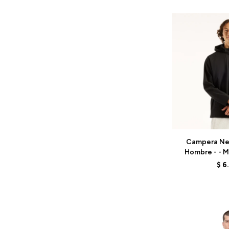
Talle
Campera Ne
Hombre - - 
BL
$
6