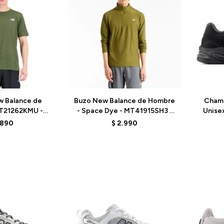
Talle
Talle
 Balance de
Buzo New Balance de Hombre
Cham
T21262KMU -
- Space Dye - MT41915SH3 -
Unisex
EEN
GREEN
.890
$
2.990