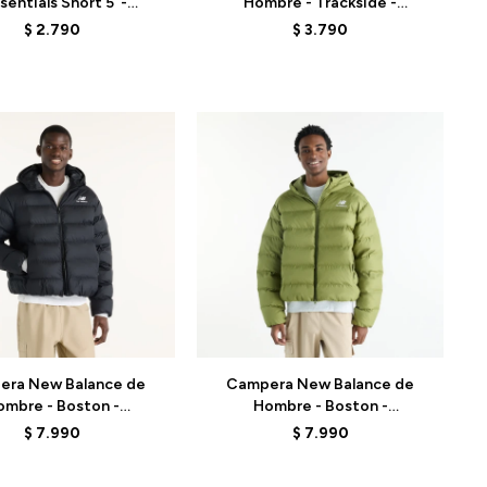
sentials Short 5"-
Hombre - Trackside -
180TABK - BLACK
MB62A8LTYST - GREY
$
2.790
$
3.790
Talle
era New Balance de
Campera New Balance de
ombre - Boston -
Hombre - Boston -
2G17OBK - BLACK
MJ62G17OGEE - GREEN
$
7.990
$
7.990