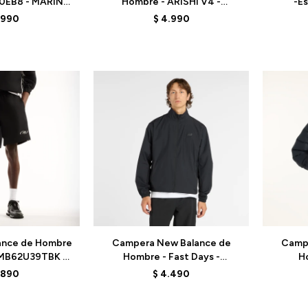
0EB8 - MARINE
Hombre - ARISHI V4 -
-Es
LUE
MARISSB4 - BLACK
MB6
.990
$
4.990
Talle
Talle
ance de Hombre
Campera New Balance de
Camp
- MB62U39TBK -
Hombre - Fast Days -
H
ACK
MJ6126S5BK - BLACK
MJ6
.890
$
4.490