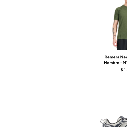
Talle
Remera New
Hombre - M
GR
$
1