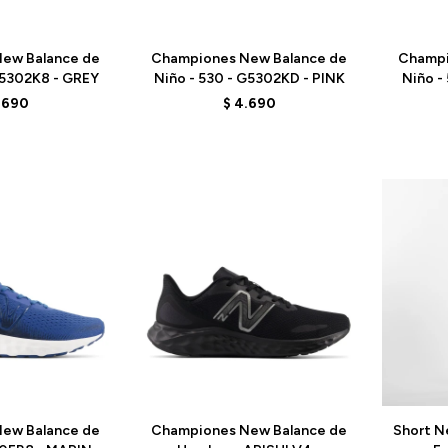
Talle
Talle
ew Balance de
Championes New Balance de
Champi
G5302K8 - GREY
Niño - 530 - G5302KD - PINK
Niño -
.690
$
4.690
Talle
Talle
ew Balance de
Championes New Balance de
Short N