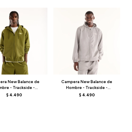
Talle
era New Balance de
Campera New Balance de
bre - Trackside -
Hombre - Trackside -
2Y8SJGEE - GREEN
MJ62Y8SJYST - GREY
$
4.490
$
4.490