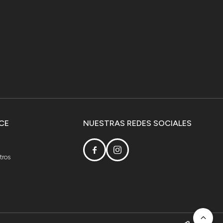
CE
NUESTRAS REDES SOCIALES


tros