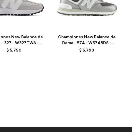
Talle
ones New Balance de
Championes New Balance de
 - 327 - W327TWA -
Dama - 574 - W5748DS -
GREY
GREY
$
5.790
$
5.790