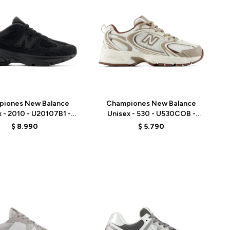
Talle
piones New Balance
Championes New Balance
 - 2010 - U20107B1 -
Unisex - 530 - U530COB -
BLACK
WHITE
$
8.990
$
5.790