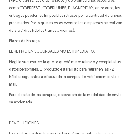
IMPORTANTE: Los días feriados y de promociones especiales,
como CYBERFEST, CYBERLUNES, BLACKFRIDAY, entre otros, las
entregas pueden sufrir posibles retrasos por la cantidad de envíos
procesados. Por lo que en estos eventos los despachos se realizan
de 5 a 7 días hábiles (lunes a viernes).
Plazos de Entrega
EL RETIRO EN SUCURSALES NO ES INMEDIATO.
Elegí la sucursal en la que te quedé mejor retirarlo y completa tus
datos personales. El producto estará listo para retirar en las 72
hábiles siguientes a efectuada la compra. Te notificaremos vía e-
mail.
Para el resto de las compras, dependerá de la modalidad de envío
seleccionada.
DEVOLUCIONES
La solicitud de devolución de dinero únicamente aplica para