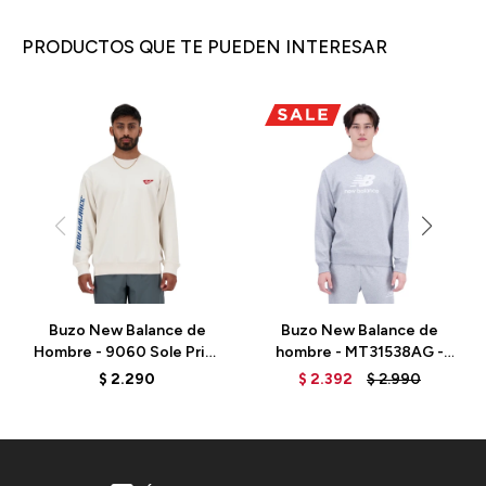
PRODUCTOS QUE TE PUEDEN INTERESAR
Buzo New Balance de
Buzo New Balance de
Hombre - 9060 Sole Print
hombre - MT31538AG -
- MT41941SST - ELD
GREY
$
2.290
$
2.392
$
2.990