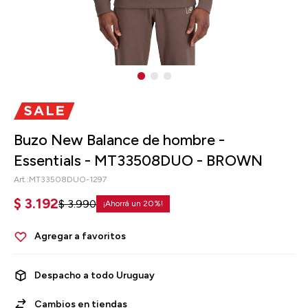
Buzo New Balance de hombre -
Essentials - MT33508DUO - BROWN
MT33508DUO-1297
$
3.192
$
3.990
20
Despacho a todo Uruguay
Cambios en tiendas