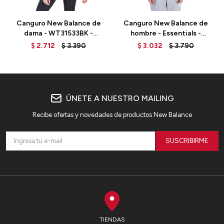
Canguro New Balance de
Canguro New Balance de
dama - WT31533BK -
hombre - Essentials -
BLACK
MT31537AG - GREY
$
2.712
$
3.390
$
3.032
$
3.790
ÚNETE A NUESTRO MAILING
Recibe ofertas y novedades de productos New Balance
SUSCRIBIRME
TIENDAS