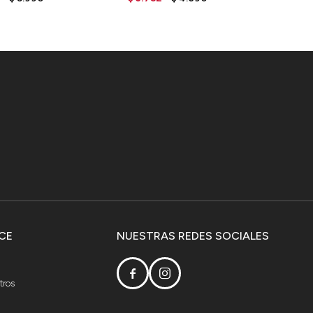
- BROWN
CE
NUESTRAS REDES SOCIALES


tros