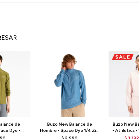
RESAR
alance de
Buzo New Balance de
Buzo New B
ace Dye -
Hombre - Space Dye 1/4 Zip
- Athletics
3 - GREEN
- MT41915DSW - BLUE
P
990
$
2.990
$
3.192