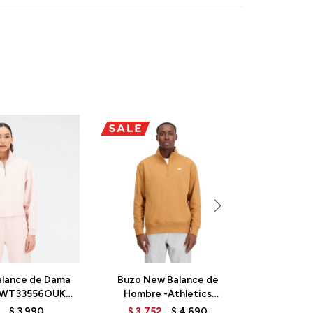
alance de Dama
Buzo New Balance de
Buzo New
 - WT33556OUK -
Hombre -Athletics
- Sp
INK
Remastered- MT31501TOB
WT62T5
$
3.990
$
3.752
$
4.690