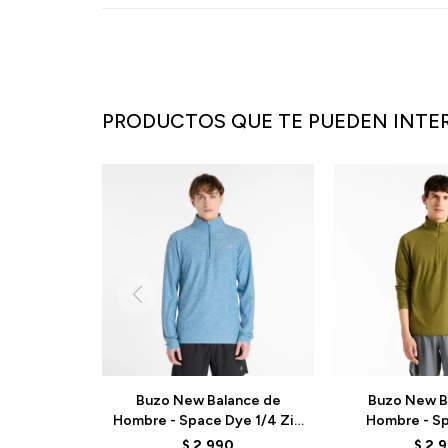
PRODUCTOS QUE TE PUEDEN INTE
Buzo New Balance de
Buzo New B
Hombre - Space Dye 1/4 Zip
Hombre - Sp
- MT41915SHN - BLUE
MT41915SH
$
2.990
$
2.