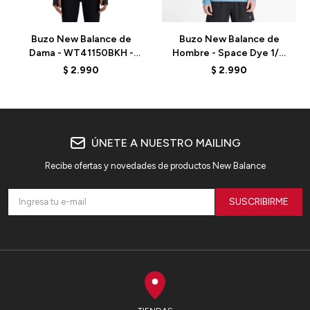
Buzo New Balance de
Buzo New Balance de
Dama - WT41150BKH -
Hombre - Space Dye 1/4
BLACK
Zip - MT41915SHN - BLUE
$
2.990
$
2.990
ÚNETE A NUESTRO MAILING
Recibe ofertas y novedades de productos New Balance
SUSCRIBIRME