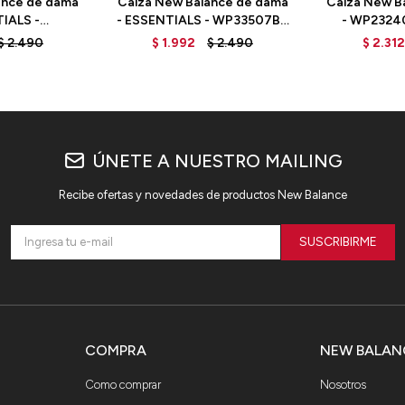
ance de dama
Calza New Balance de dama
Calza New B
IALS -
- ESSENTIALS - WP33507BK
- WP2324
N - GREEN
- BLACK
$
2.490
$
1.992
$
2.490
$
2.312
ÚNETE A NUESTRO MAILING
Recibe ofertas y novedades de productos New Balance
SUSCRIBIRME
COMPRA
NEW BALAN
Como comprar
Nosotros