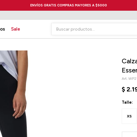
ENVÍOS GRATIS COMPRAS MAYORES A $5000
ios
Sale
Calz
Esse
WP2
$
2.1
Talle:
XS