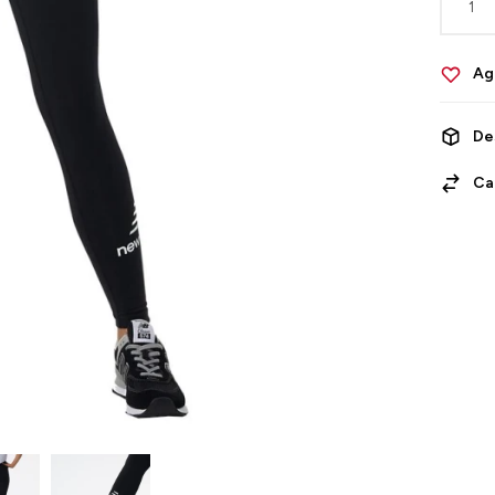
1
De
Ca