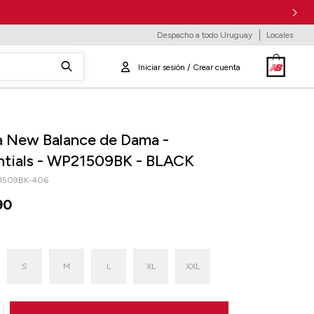
Despacho a todo Uruguay
Locales
a New Balance de Dama -
ntials - WP21509BK - BLACK
1509BK-406
90
S
M
L
XL
XXL