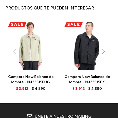
PRODUCTOS QUE TE PUEDEN INTERESAR
Campera New Balance de
Campera New Balance de
Hombre - MJ33515FUG -
Hombre - MJ33515BK -
FATIGUEG
BLACK
$
3.912
$
4.890
$
3.912
$
4.890
ÚNETE A NUESTRO MAILING