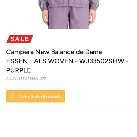
Campera New Balance de Dama -
ESSENTIALS WOVEN - WJ33502SHW -
PURPLE
WJ33502SHW-377
Este artículo está agotado.