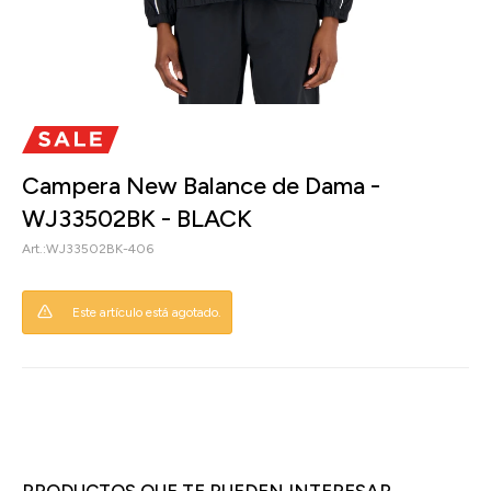
Campera New Balance de Dama -
WJ33502BK - BLACK
WJ33502BK-406
Este artículo está agotado.