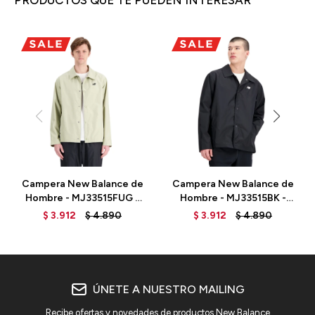
PRODUCTOS QUE TE PUEDEN INTERESAR
Campera New Balance de
Campera New Balance de
Hombre - MJ33515FUG -
Hombre - MJ33515BK -
FATIGUEG
BLACK
$
3.912
$
4.890
$
3.912
$
4.890
ÚNETE A NUESTRO MAILING
Recibe ofertas y novedades de productos New Balance