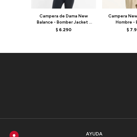
Campera de Dama New
Campera New 
Balance - Bomber Jacket -
Hombre - 
WJ61D8YXBK - BLACK
MJ62G17OB
$
6.290
$
7.
AYUDA