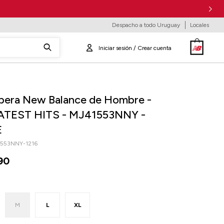
Despacho a todo Uruguay
Locales
era New Balance de Hombre -
TEST HITS - MJ41553NNY -
E
553NNY-1216
90
M
L
XL