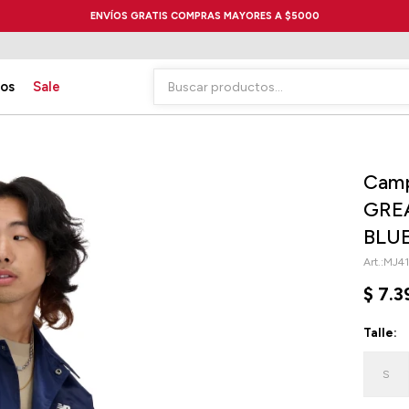
ENVÍOS GRATIS COMPRAS MAYORES A $5000
ios
Sale
Camp
GREA
BLU
MJ41
$
7.3
Talle:
S