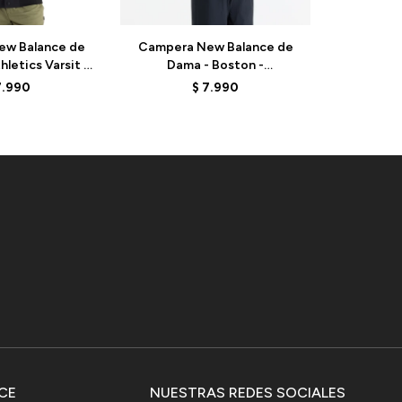
ew Balance de
Campera New Balance de
Campera
letics Varsit -
Dama - Boston -
Hombre -S
BK - BLACK
WJ62V5SNBK - BLACK
MO5350
7.990
$
7.990
CE
NUESTRAS REDES SOCIALES