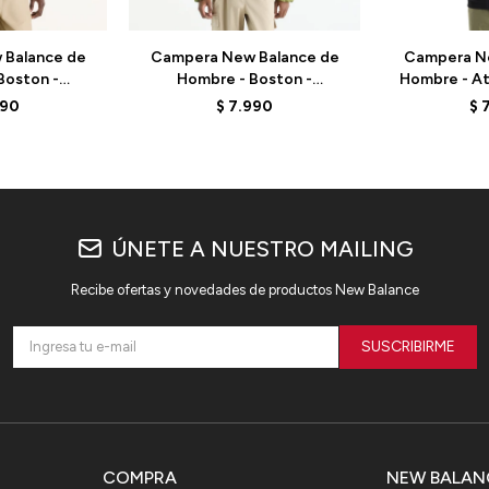
Balance de
Campera New Balance de
Campera N
Boston -
Hombre - Boston -
Hombre - Ath
K - BLACK
MJ62G17OGEE - GREEN
MO51507
990
$
7.990
$
ÚNETE A NUESTRO MAILING
Recibe ofertas y novedades de productos New Balance
SUSCRIBIRME
COMPRA
NEW BALAN