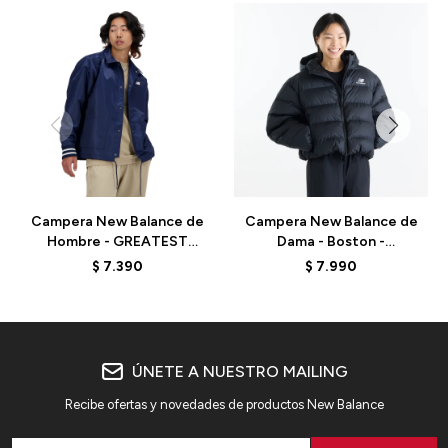
Campera New Balance de
Campera New Balance de
Hombre - GREATEST
Dama - Boston -
HITS - MJ41553NNY -
WJ62V5SNBK - BLACK
$
7.390
$
7.990
BLUE
ÚNETE A NUESTRO MAILING
Recibe ofertas y novedades de productos New Balance