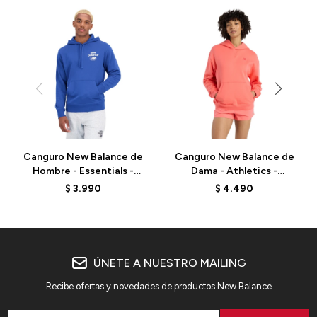
Canguro New Balance de
Canguro New Balance de
Hombre - Essentials -
Dama - Athletics -
MT31514ATE - BLUE
WT41537DTR - ELD
$
3.990
$
4.490
ÚNETE A NUESTRO MAILING
Recibe ofertas y novedades de productos New Balance