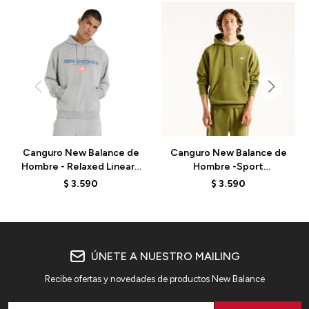
Canguro New Balance de
Canguro New Balance de
Hombre - Relaxed Linear -
Hombre -Sport
MT51928AG - GREY
Essentials- MT41508GEE
$
3.590
$
3.590
- GREEN
ÚNETE A NUESTRO MAILING
Recibe ofertas y novedades de productos New Balance