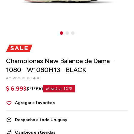
Championes New Balance de Dama -
1080 - W1080H13 - BLACK
W1080H13-406
$
6.993
$
9.990
30
Despacho a todo Uruguay
Cambios en tiendas