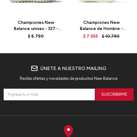
Championes New
Championes New
Balance unisex - 327 -
Balance de Hombre -
U327WCC - SEA SALT
Super Comp - MRCXLG3 -
$
6.790
$
7.553
$
10.790
ICE BLUE
ÚNETE A NUESTRO MAILING
Recibe ofertas y novedades de productos New Balance
SUSCRIBIRME