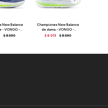
s New Balance
Championes New Balance
Champio
e - VONGO -
de dama - VONGO -
de da
 - MERCURY
WVNGOLI6 - ICE BLUE
WVNGO
3
$
8.590
$
6.013
$
8.590
$
6.
LUE