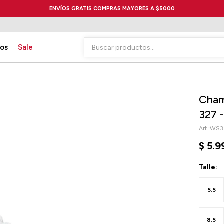
ENVÍOS GRATIS COMPRAS MAYORES A $5000
ios
Sale
Cham
327 
WS32
$
5.9
Talle:
5.5
8.5