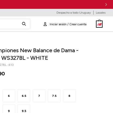
Despacho a todo Uruguay
Locales
piones New Balance de Dama -
- WS327BL - WHITE
7BL -410
90
6
6.5
7
7.5
8
9
9.5