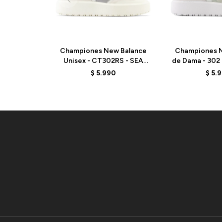
Championes New Balance
Championes N
Unisex - CT302RS - SEA
de Dama - 302
SALT
- E
$
5.990
$
5.