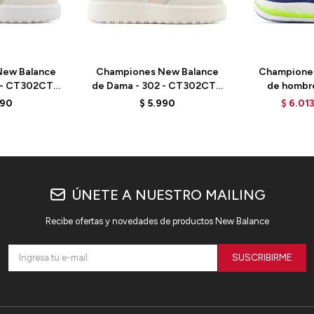
ew Balance
Championes New Balance
Champione
 - CT302CTB
de Dama - 302 - CT302CTA
de hombr
LD
- ELD
MVNGOLZ6
990
$
5.990
$
6.01
B
ÚNETE A NUESTRO MAILING
Recibe ofertas y novedades de productos New Balance
SUSCRIBIRME