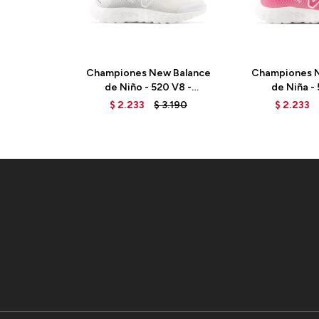
Championes New Balance
Championes N
de Niño - 520 V8 -
de Niña -
GP520WW8 - WHITE
GP520PK8 -
$
2.233
$
3.190
$
2.233