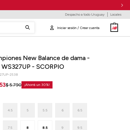
Despacho a todo Uruguay
Locales
piones New Balance de dama -
- WS327UP - SCORPIO
27UP-2538
53
$
5.790
30
4.5
5
5.5
6
6.5
7.5
8
8.5
9
9.5