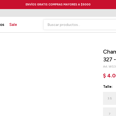
ENVÍOS GRATIS COMPRAS MAYORES A $5000
ios
Sale
Cham
327 
WS3
$
4.0
Talle:
3.5
7