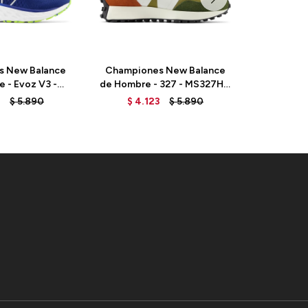
s New Balance
Championes New Balance
Champio
 - Evoz V3 -
de Hombre - 327 - MS327HC
de Hombre
 MARINE BLUE
- HIGH DESERT
- WAS
3
$
5.890
$
4.123
$
5.890
$
4.