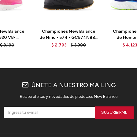
ew Balance
Championes New Balance
Champione
 520 V8-
de Niño - 574 - GC574NBB -
de Hombre
 HI-PINK
BLACK
MEVOZCG3 -
$
3.190
$
2.793
$
3.990
$
4.12
ÚNETE A NUESTRO MAILING
Recibe ofertas y novedades de productos New Balance
SUSCRIBIRME