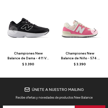
Championes New
Championes New
Balance de Dama - 411 V4
Balance de Niño - 574 -
- W4115L8 - BLACK
PC574RBS - REAL PINK
$
3.390
$
3.390
ÚNETE A NUESTRO MAILING
Recibe ofertas y novedades de productos New Balance