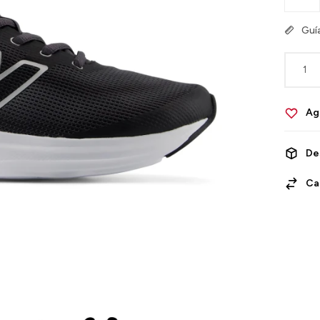
Guía
1
De
Ca