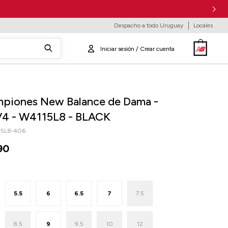
Despacho a todo Uruguay
Locales
piones New Balance de Dama -
V4 - W4115L8 - BLACK
15L8-406
90
5.5
6
6.5
7
7.5
8.5
9
9.5
10
12