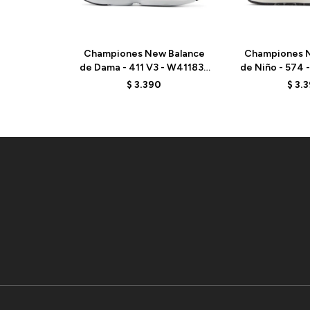
Championes New Balance
Championes N
de Dama - 411 V3 - W411835
de Niño - 574 
- GREY
REAL 
$
3.390
$
3.