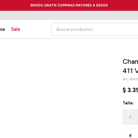
ENVÍOS GRATIS COMPRAS MAYORES A $5000
ios
Sale
Cham
411 
W41
$
3.3
Talle:
5
8