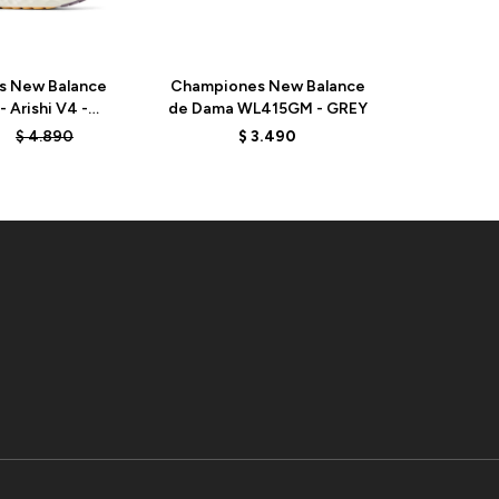
s New Balance
Championes New Balance
Champio
 Arishi V4 -
de Dama WL415GM - GREY
de Hombr
 SOLAR FLARE
- O
3
$
4.890
$
3.490