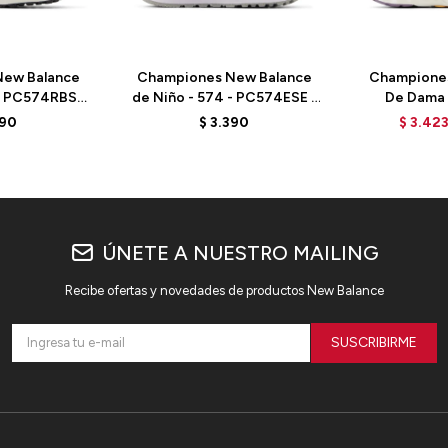
ew Balance
Championes New Balance
Champione
- PC574RBS -
de Niño - 574 - PC574ESE -
De Dama -
PINK
HERON BLUE
WARISCS4 -
390
$
3.390
$
3.42
ÚNETE A NUESTRO MAILING
Recibe ofertas y novedades de productos New Balance
SUSCRIBIRME