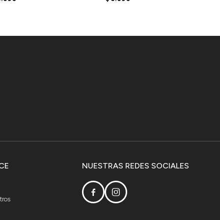
CE
NUESTRAS REDES SOCIALES


tros