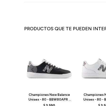
PRODUCTOS QUE TE PUEDEN INTE
Championes New Balance
Championes N
Unisex - 80 - BBW80APR -
Unisex - 80 -
BLACK
OPTIC 
$
3.590
$
3.