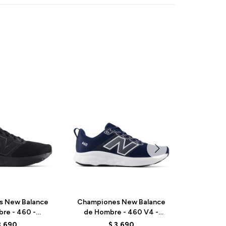
s New Balance
Championes New Balance
Champio
re - 460 -
de Hombre - 460 V4 -
de Niñ
4 - BLACK
M460RN4 - NAVY
PPARIP
3.690
$
3.690