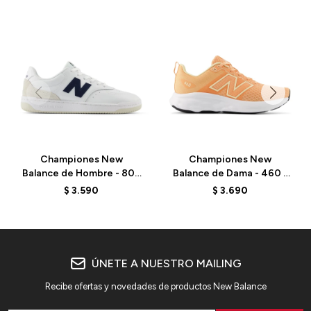
Championes New
Championes New
Balance de Hombre - 80 -
Balance de Dama - 460 -
BB80GRN - OPTIC
W460RP4 - ORANGE
$
3.590
$
3.690
WHITE
ÚNETE A NUESTRO MAILING
Recibe ofertas y novedades de productos New Balance