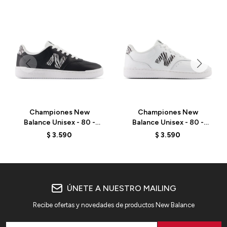
Championes New
Championes New
Balance Unisex - 80 -
Balance Unisex - 80 -
BBW80APR - BLACK
BBW80APB - OPTIC
$
3.590
$
3.590
WHITE
ÚNETE A NUESTRO MAILING
Recibe ofertas y novedades de productos New Balance