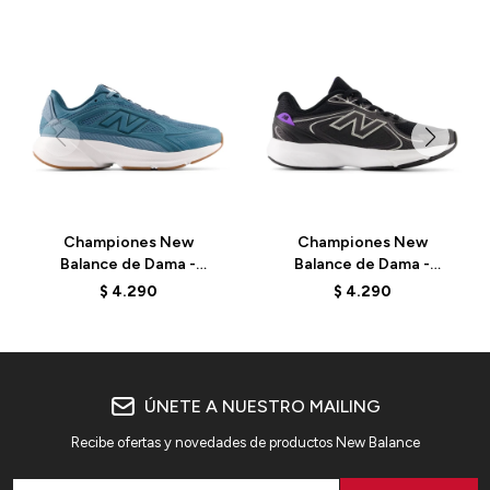
Championes New
Championes New
Balance de Dama -
Balance de Dama -
Amaste - WCAT8WW -
Amaste - WAMAS335 -
$
4.290
$
4.290
BLUE
BLACK
ÚNETE A NUESTRO MAILING
Recibe ofertas y novedades de productos New Balance