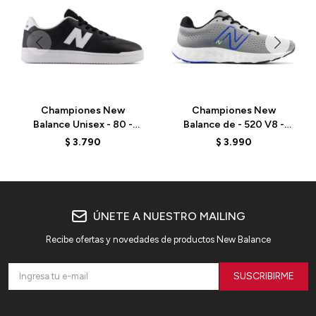
Championes New
Championes New
Balance Unisex - 80 -
Balance de - 520 V8 -
BB80BLK - BLACK
M520RR8 - SHADOW
$
3.790
$
3.990
GREY
ÚNETE A NUESTRO MAILING
Recibe ofertas y novedades de productos New Balance
SUSCRIBIRME