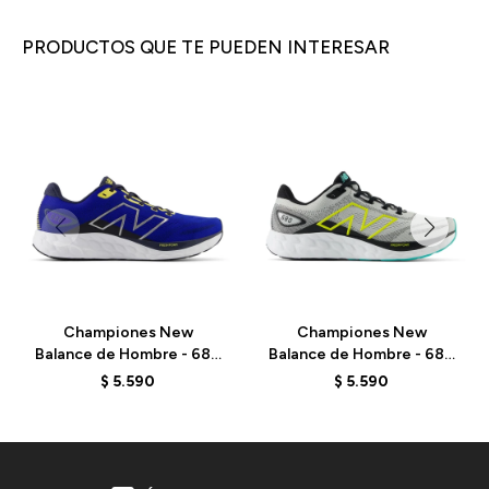
PRODUCTOS QUE TE PUEDEN INTERESAR
Championes New
Championes New
Balance de Hombre - 680
Balance de Hombre - 680
V8 - M680RB8 - ELD
V8 - M680CG8 - GREY
$
5.590
$
5.590