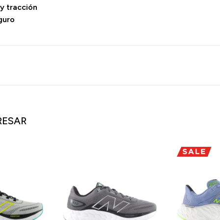
y tracción
guro
RESAR