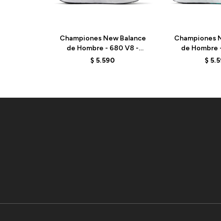
Championes New Balance
Championes N
de Hombre - 680 V8 -
de Hombre -
M680RB8 - ELD
M680CG8
$
5.590
$
5.