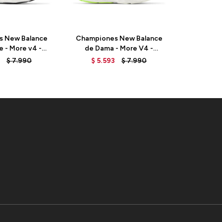
s New Balance
Championes New Balance
Champio
 - More v4 -
de Dama - More V4 -
De Dama
MERCURY BLUE
WMORCI4 - PINK MOON
BL
$
7.990
$
5.593
$
7.990