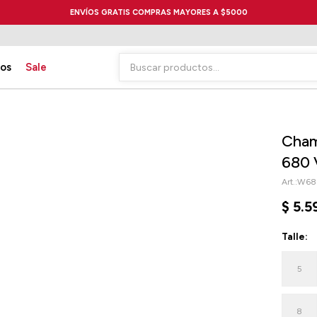
ENVÍOS GRATIS COMPRAS MAYORES A $5000
ios
Sale
Cham
680 
W68
$
5.5
Talle:
5
8