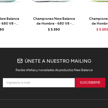
ew Balance
Championes New Balance
Champione
 680 V8 -
de Hombre - 680 V8 -
de Hombre
 - GREY
M680CF8 - ELD
MMORCP4 - 
590
$
5.590
$
5.593
ÚNETE A NUESTRO MAILING
Recibe ofertas y novedades de productos New Balance
SUSCRIBIRME