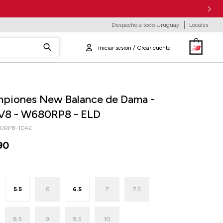
Despacho a todo Uruguay
Locales
piones New Balance de Dama -
V8 - W680RP8 - ELD
0RP8-1042
90
5.5
6
6.5
7
7.5
8.5
9
9.5
10