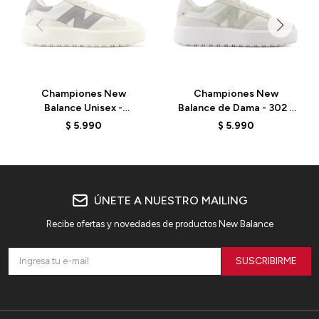
Championes New
Championes New
Balance Unisex -
Balance de Dama - 302 -
CT302RS - SEA SALT
CT302CTB - ELD
$
5.990
$
5.990
ÚNETE A NUESTRO MAILING
Recibe ofertas y novedades de productos New Balance
SUSCRIBIRME