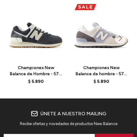
Championes New
Championes New
Balance de Hombre - 574
Balance de hombre - 574
- ML574DBH - BLACK
- ML574D2G - GREY
$
5.890
$
5.890
ÚNETE A NUESTRO MAILING
Recibe ofertas y novedades de productos New Balance