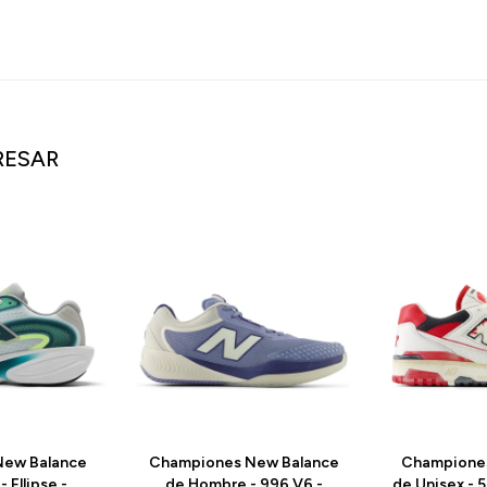
RESAR
ew Balance
Championes New Balance
Champione
 Ellipse -
de Hombre - 996 V6 -
de Unisex -