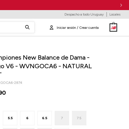
Despacho a todo Uruguay
Locales
piones New Balance de Dama -
go V6 - WVNGOCA6 - NATURAL
T
GOCA6-2874
90
5.5
6
6.5
7
7.5