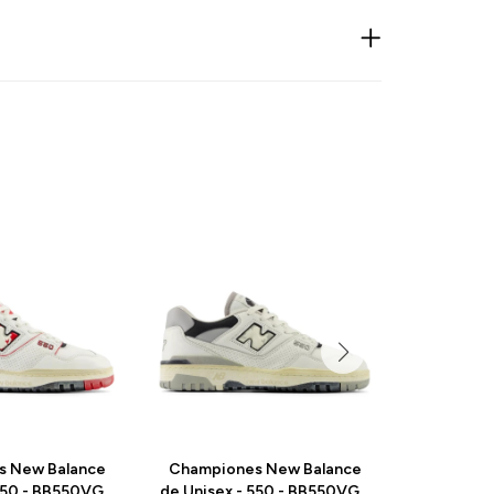
s New Balance
Championes New Balance
Champio
 550 - BB550VGA
de Unisex - 550 - BB550VGB
de Unisex