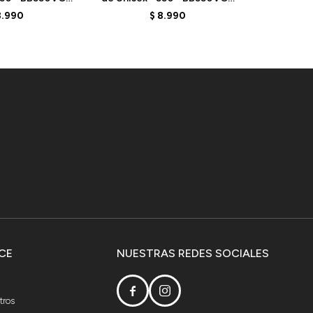
TAGE RED
- SEA SALT
-
8.990
$
8.990
CE
NUESTRAS REDES SOCIALES


tros