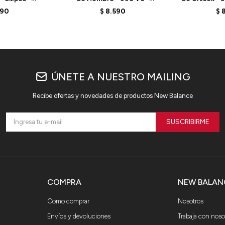
 - GREEN
MCH996F6 - ELD
- VIN
590
$
8.590
$
ÚNETE A NUESTRO MAILING
Recibe ofertas y novedades de productos New Balance
SUSCRIBIRME
COMPRA
NEW BALAN
Como comprar
Nosotros
Envíos y devoluciones
Trabaja con noso