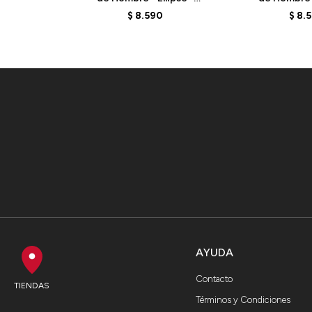
MELPS78S - GREEN
MELPS4B2
$
8.590
$
8.
AYUDA
Contacto
TIENDAS
Términos y Condiciones