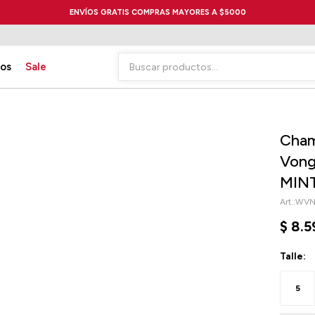
ENVÍOS GRATIS COMPRAS MAYORES A $5000
ios
Sale
Cham
Von
MIN
WVN
$
8.5
Talle:
5