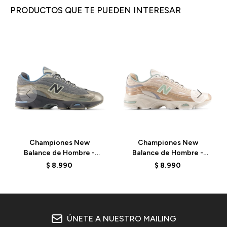
PRODUCTOS QUE TE PUEDEN INTERESAR
Championes New
Championes New
Balance de Hombre -
Balance de Hombre -
1000 - M1000DH - BEIGE
1000 - M1000DG -
$
8.990
$
8.990
DESERT CLAY
ÚNETE A NUESTRO MAILING