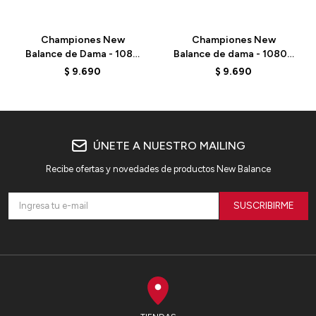
Championes New
Championes New
Balance de Dama - 1080
Balance de dama - 1080 -
V15 - W108099D - GREEN
W1080815 - BLACK
$
9.690
$
9.690
ÚNETE A NUESTRO MAILING
Recibe ofertas y novedades de productos New Balance
SUSCRIBIRME