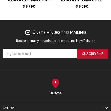
Balance de Hombre - 327
Balance de Hombre - 530
- MS327CBW - BLACK
- MR530EMA - ELD
$
5.790
$
5.790
ÚNETE A NUESTRO MAILING
Recibe ofertas y novedades de productos New Balance
SUSCRIBIRME
TIENDAS
AYUDA