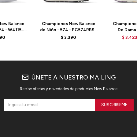
ew Balance
Championes New Balance
Champione
V4 - W4115L8
de Niño - 574 - PC574RBS -
De Dama -
ACK
REAL PINK
WARISCS4 -
390
$
3.390
$
3.42
ÚNETE A NUESTRO MAILING
Recibe ofertas y novedades de productos New Balance
SUSCRIBIRME