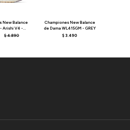
s New Balance
Championes New Balance
Champio
 Arishi V4 -
de Dama WL415GM - GREY
de Hombr
 SOLAR FLARE
- O
3
$
4.890
$
3.490