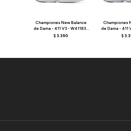
Championes New Balance
Championes N
de Dama - 411 V3 - W411835
de Dama - 411 
- GREY
- BL
$
3.390
$
3.