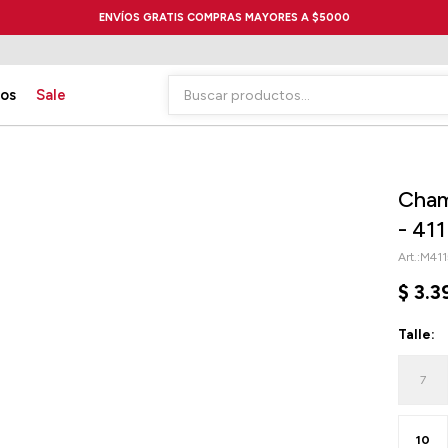
ENVÍOS GRATIS COMPRAS MAYORES A $5000
ios
Sale
Cham
- 41
M411
$
3.3
Talle:
7
10