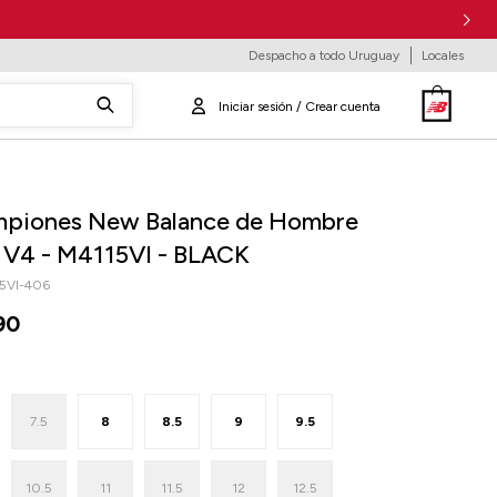
Despacho a todo Uruguay
Locales
piones New Balance de Hombre
1 V4 - M4115VI - BLACK
5VI-406
90
7.5
8
8.5
9
9.5
10.5
11
11.5
12
12.5