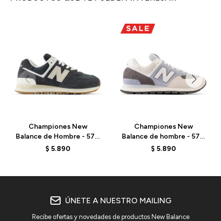
Championes New
Championes New
Balance de Hombre - 574
Balance de hombre - 574
- ML574DBH - BLACK
- ML574D2G - GREY
$
5.890
$
5.890
ÚNETE A NUESTRO MAILING
Recibe ofertas y novedades de productos New Balance