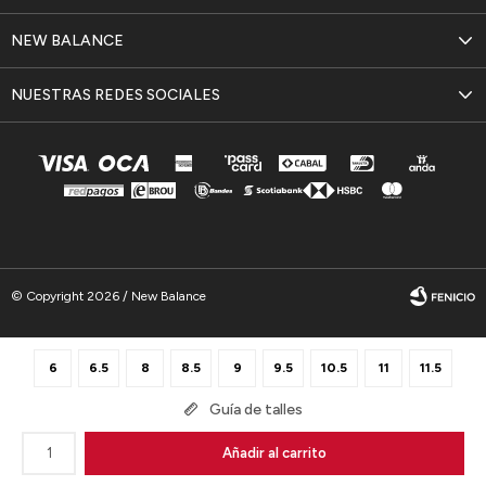
NEW BALANCE
NUESTRAS REDES SOCIALES
© Copyright 2026 / New Balance
6
6.5
8
8.5
9
9.5
10.5
11
11.5
Guía de talles
Fenicio
1
Añadir al carrito