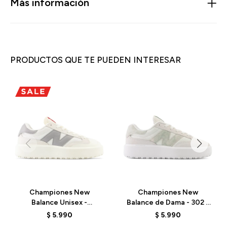
Más información
PRODUCTOS QUE TE PUEDEN INTERESAR
Championes New
Championes New
Balance Unisex -
Balance de Dama - 302 -
CT302RS - SEA SALT
CT302CTB - ELD
$
5.990
$
5.990