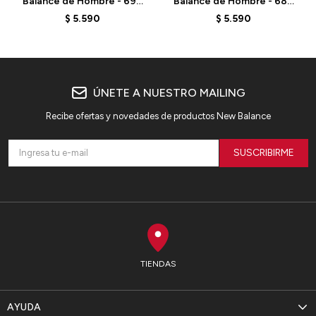
Balance de Hombre - 696
Balance de Hombre - 680
V6 - MCH696W6 - ELD
V8 - M680RB8 - ELD
$
5.590
$
5.590
ÚNETE A NUESTRO MAILING
Recibe ofertas y novedades de productos New Balance
SUSCRIBIRME
TIENDAS
AYUDA