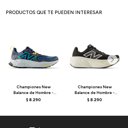
PRODUCTOS QUE TE PUEDEN INTERESAR
Championes New
Championes New
Balance de Hombre -
Balance de Hombre -
Hierro V8 - MTHIERD8 -
More V5 - MMORCD5 -
$
8.290
$
8.290
NAVY
ELD