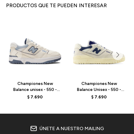
PRODUCTOS QUE TE PUEDEN INTERESAR
Championes New
Championes New
Balance unisex - 550 -
Balance Unisex - 550 -
BB550PLA - ANGORA
BB550LRB - ELD
$
7.690
$
7.690
ÚNETE A NUESTRO MAILING