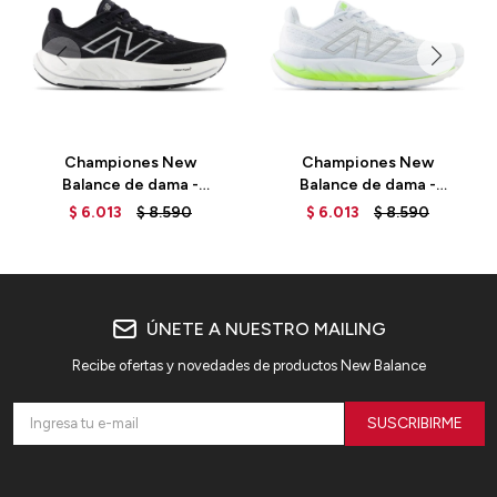
Championes New
Championes New
Balance de dama -
Balance de dama -
VONGO - WVNGOLK6 -
VONGO - WVNGOLI6 -
$
6.013
$
8.590
$
6.013
$
8.590
BLACK
ICE BLUE
ÚNETE A NUESTRO MAILING
Recibe ofertas y novedades de productos New Balance
SUSCRIBIRME