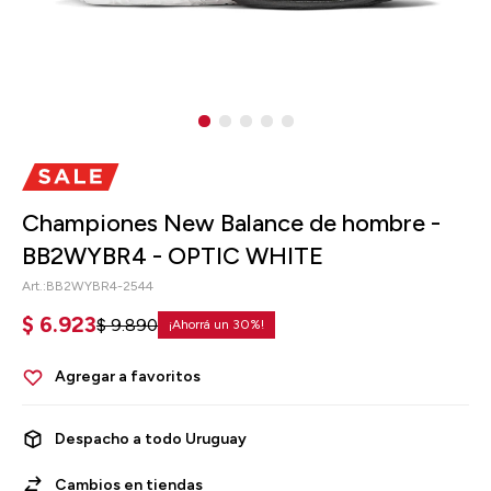
Championes New Balance de hombre -
BB2WYBR4 - OPTIC WHITE
BB2WYBR4-2544
$
6.923
$
9.890
30
Despacho a todo Uruguay
Cambios en tiendas