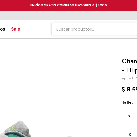
ENVÍOS GRATIS COMPRAS MAYORES A $5000
ios
Sale
Cham
- El
MEL
$
8.5
Talle:
7
10