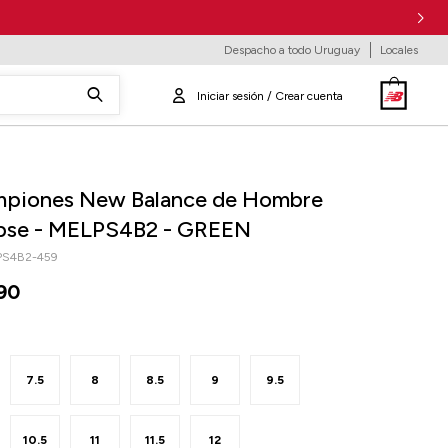
Despacho a todo Uruguay
Locales
piones New Balance de Hombre
lipse - MELPS4B2 - GREEN
PS4B2-459
90
7.5
8
8.5
9
9.5
10.5
11
11.5
12