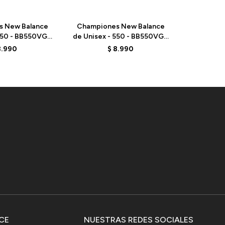
s New Balance
Championes New Balance
Champio
 550 - BB550VGA
de Unisex - 550 - BB550VGB
de Unisex
TAGE RED
- SEA SALT
-
8.990
$
8.990
CE
NUESTRAS REDES SOCIALES