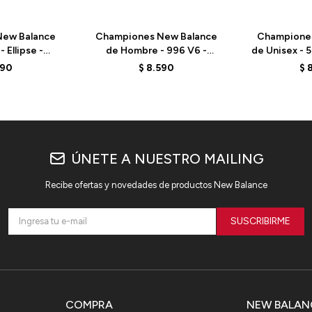
ew Balance
Championes New Balance
Champione
 Ellipse -
de Hombre - 996 V6 -
de Unisex -
 - GREEN
MCH996F6 - ELD
- VIN
590
$
8.590
$
ÚNETE A NUESTRO MAILING
Recibe ofertas y novedades de productos New Balance
SUSCRIBIRME
COMPRA
NEW BALAN