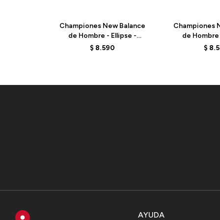
Championes New Balance
Championes N
de Hombre - Ellipse -
de Hombre -
MELPS79X - GREY
MELPS78S
$
8.590
$
8.
AYUDA