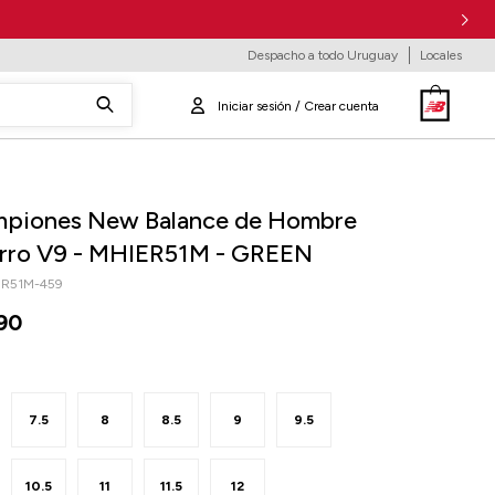
Despacho a todo Uruguay
Locales
piones New Balance de Hombre
erro V9 - MHIER51M - GREEN
ER51M-459
90
7.5
8
8.5
9
9.5
10.5
11
11.5
12