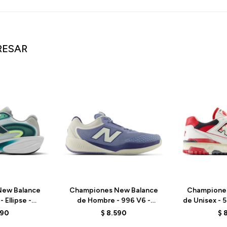
RESAR
ew Balance
Championes New Balance
Champione
 Ellipse -
de Hombre - 996 V6 -
de Unisex -
 - GREEN
MCH996F6 - ELD
- VIN
590
$
8.590
$