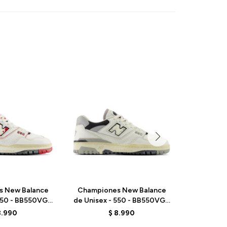
s New Balance
Championes New Balance
Champio
 550 - BB550VGA
de Unisex - 550 - BB550VGB
de Unisex
TAGE RED
- SEA SALT
-
8.990
$
8.990