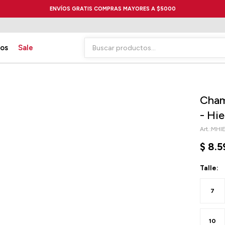
ENVÍOS GRATIS COMPRAS MAYORES A $5000
ios
Sale
Cham
- Hi
MHI
$
8.5
Talle:
7
10