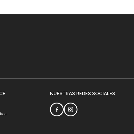
CE
NUESTRAS REDES SOCIALES


tros