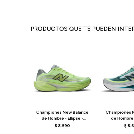
PRODUCTOS QUE TE PUEDEN INTE
Championes New Balance
Championes N
de Hombre - Ellipse -
de Hombre -
MELPS78S - GREEN
MELPS4B2
$
8.590
$
8.