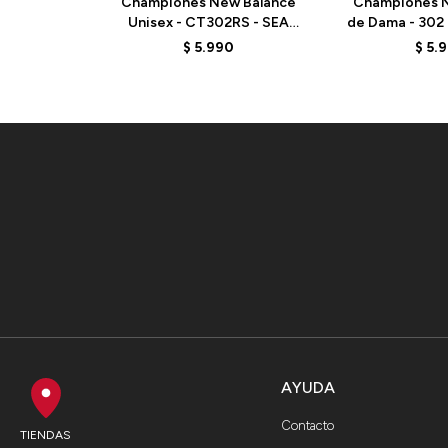
Championes New Balance
Championes N
Unisex - CT302RS - SEA
de Dama - 302
SALT
- E
$
5.990
$
5.
AYUDA
Contacto
TIENDAS