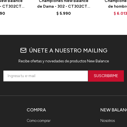
ew Balance
Championes New Balance
Champione
 - CT302CTB
de Dama - 302 - CT302CTA
de hombr
LD
- ELD
MVNGOLZ6
990
$
5.990
$
6.01
B
ÚNETE A NUESTRO MAILING
Recibe ofertas y novedades de productos New Balance
SUSCRIBIRME
COMPRA
NEW BALAN
Como comprar
Nosotros