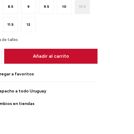
8.5
9
9.5
10
10.5
11.5
12
 de talles
Añadir al carrito
spacho a todo Uruguay
mbios en tiendas