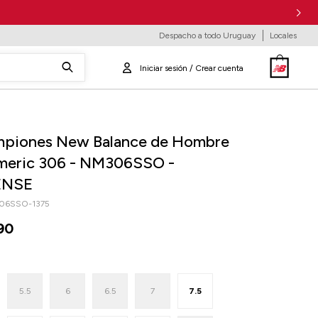
Despacho a todo Uruguay
Locales
piones New Balance de Hombre
meric 306 - NM306SSO -
ENSE
06SSO-1375
90
5.5
6
6.5
7
7.5