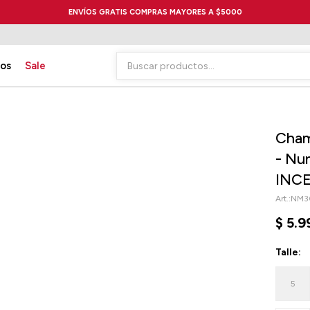
ENVÍOS GRATIS COMPRAS MAYORES A $5000
ios
Sale
Cham
- Nu
INC
NM3
$
5.9
Talle:
5