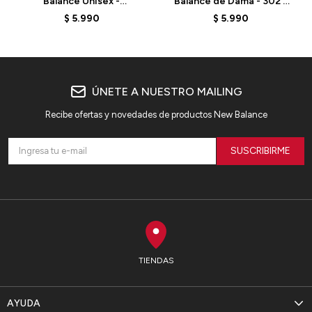
Balance Unisex -
Balance de Dama - 302 -
CT302RS - SEA SALT
CT302CTB - ELD
$
5.990
$
5.990
ÚNETE A NUESTRO MAILING
Recibe ofertas y novedades de productos New Balance
SUSCRIBIRME
TIENDAS
AYUDA