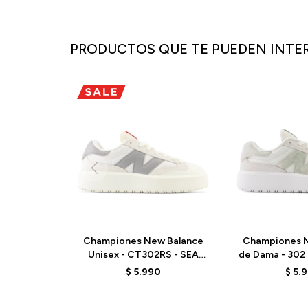
PRODUCTOS QUE TE PUEDEN INTE
Championes New Balance
Championes N
Unisex - CT302RS - SEA
de Dama - 302
SALT
- E
$
5.990
$
5.