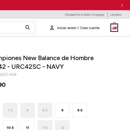
Despacho a todo Uruguay
Locales
piones New Balance de Hombre
42 - URC42SC - NAVY
42SC-409
90
7.5
8
8.5
9
9.5
10.5
11
11.5
12