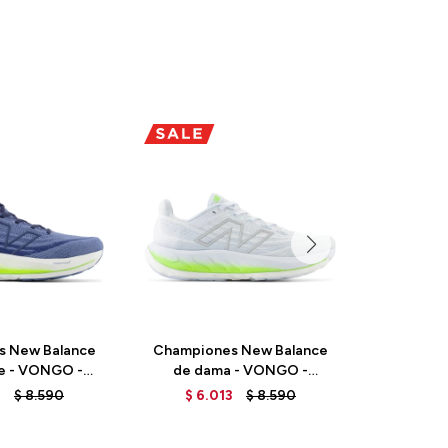
s New Balance
Championes New Balance
Champio
e - VONGO -
de dama - VONGO -
de da
 - MERCURY
WVNGOLI6 - ICE BLUE
WVNGO
3
$
8.590
$
6.013
$
8.590
$
6.
LUE