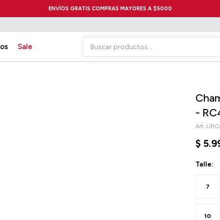
ENVÍOS GRATIS COMPRAS MAYORES A $5000
ios
Sale
Cham
- RC
URC
$
5.9
Talle:
7
10