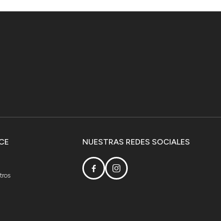
CE
NUESTRAS REDES SOCIALES


tros