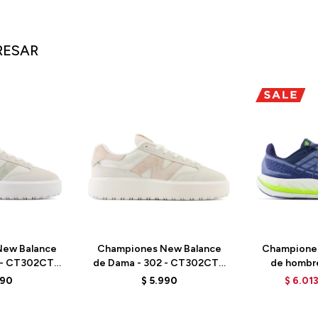
RESAR
ew Balance
Championes New Balance
Champione
 - CT302CTB
de Dama - 302 - CT302CTA
de hombr
LD
- ELD
MVNGOLZ6
990
$
5.990
$
6.01
B