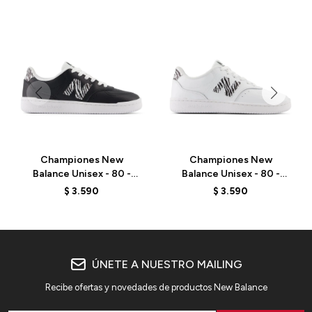
Championes New
Championes New
Balance Unisex - 80 -
Balance Unisex - 80 -
BBW80APR - BLACK
BBW80APB - OPTIC
$
3.590
$
3.590
WHITE
ÚNETE A NUESTRO MAILING
Recibe ofertas y novedades de productos New Balance