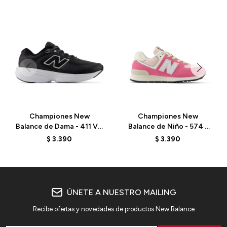
Championes New
Championes New
Balance de Dama - 411 V4
Balance de Niño - 574 -
- W4115L8 - BLACK
PC574RBS - REAL PINK
$
3.390
$
3.390
ÚNETE A NUESTRO MAILING
Recibe ofertas y novedades de productos New Balance