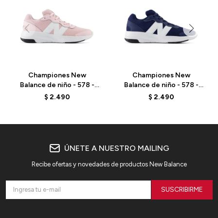
Championes New
Championes New
Balance de niño - 578 -
Balance de niño - 578 -
PK578PK - ELD
PK578NV - ELD
$
2.490
$
2.490
ÚNETE A NUESTRO MAILING
Recibe ofertas y novedades de productos New Balance
SUSCRIBIRME