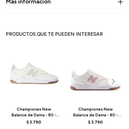
Más información
PRODUCTOS QUE TE PUEDEN INTERESAR
Championes New
Championes New
Balance de Dama - 80 -
Balance de Dama - 80 -
BBW80PRD - WHITE
BBW80PPK -
$
3.790
$
3.790
WHITE/CORAL