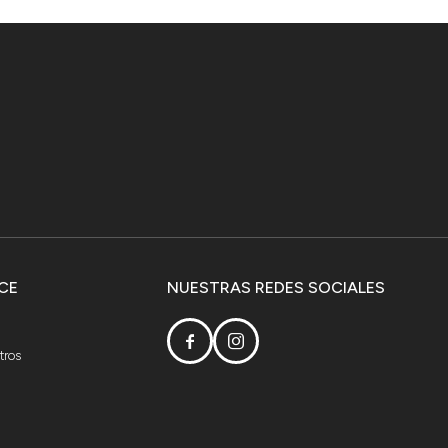
CE
NUESTRAS REDES SOCIALES


tros