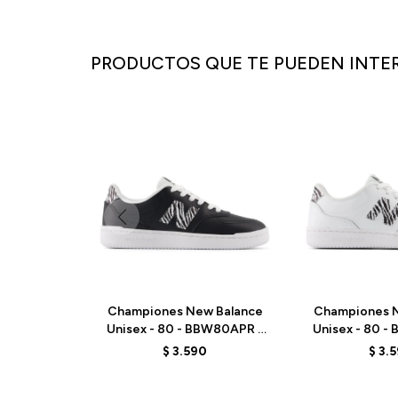
PRODUCTOS QUE TE PUEDEN INTE
Championes New Balance
Championes N
Unisex - 80 - BBW80APR -
Unisex - 80 -
BLACK
OPTIC 
$
3.590
$
3.