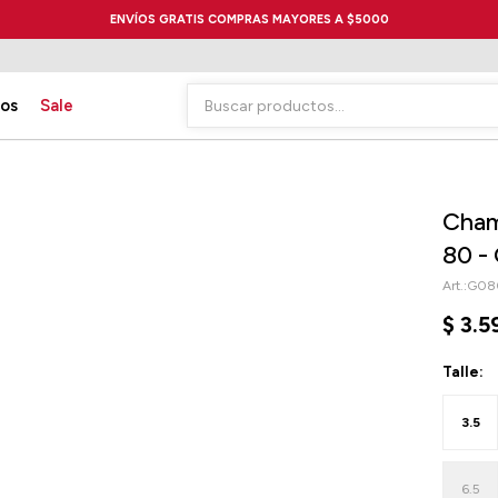
ENVÍOS GRATIS COMPRAS MAYORES A $5000
ios
Sale
Cham
80 -
G08
$
3.5
Talle:
3.5
6.5