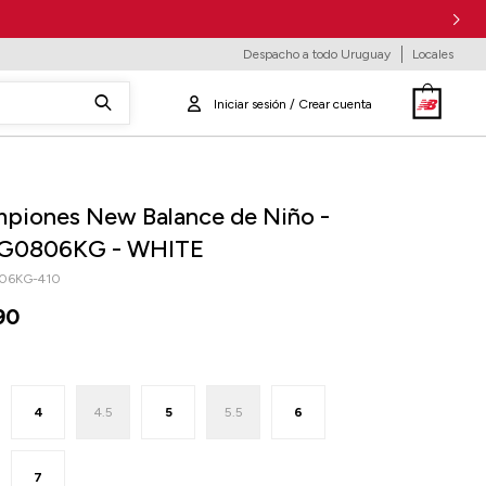
Despacho a todo Uruguay
Locales
piones New Balance de Niño -
 G0806KG - WHITE
06KG-410
90
4
4.5
5
5.5
6
7