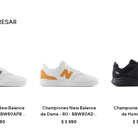
RESAR
ew Balance
Championes New Balance
Champione
 BBW80APB -
de Dama - 80 - BBW80ADW
de Homb
WHITE
- WHITE/ORANGE
M460RK
590
$
3.590
$