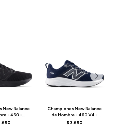
s New Balance
Championes New Balance
Champio
re - 460 -
de Hombre - 460 V4 -
de Niñ
4 - BLACK
M460RN4 - NAVY
PPARIP
3.690
$
3.690