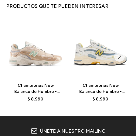
PRODUCTOS QUE TE PUEDEN INTERESAR
Championes New
Championes New
Balance de Hombre -
Balance de Hombre -
1000 - M1000DG -
1000 - M1000CA - SEA
$
8.990
$
8.990
DESERT CLAY
SALT
ÚNETE A NUESTRO MAILING